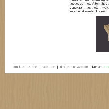
ausgezeichnete Alternative 
Bangkirai, Itauba etc. , we
verarbeitet werden können.
drucken
|
zurück
|
nach oben
|
design: readyweb.de
| Kontakt:
m.s