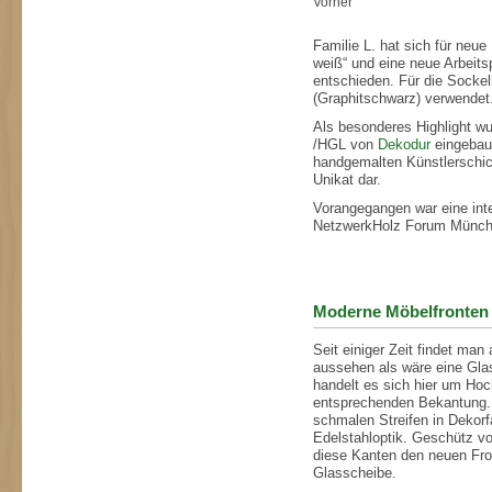
Vorher
Familie L. hat sich für neu
weiß“ und eine neue Arbeits
entschieden. Für die Socke
(Graphitschwarz) verwendet
Als besonderes Highlight w
/HGL von
Dekodur
eingebaut
handgemalten Künstlerschicht
Unikat dar.
Vorangegangen war eine in
NetzwerkHolz Forum Münch
Moderne Möbelfronten 
Seit einiger Zeit findet ma
aussehen als wäre eine Glas
handelt es sich hier um Hoc
entsprechenden Bekantung. 
schmalen Streifen in Dekorf
Edelstahloptik. Geschütz vo
diese Kanten den neuen Fron
Glasscheibe.